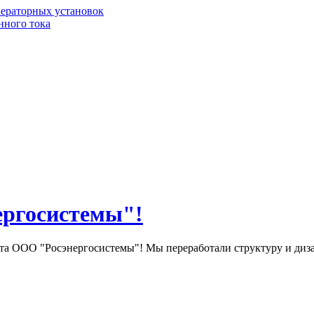
нераторных установок
нного тока
ергосистемы"!
та ООО "Росэнергосистемы"! Мы переработали структуру и диза