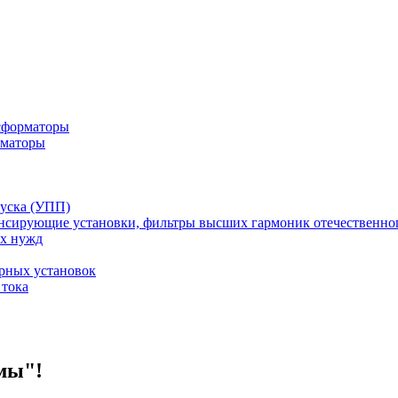
сформаторы
рматоры
пуска (УПП)
нсирующие установки, фильтры высших гармоник отечественног
х нужд
орных установок
 тока
мы"!