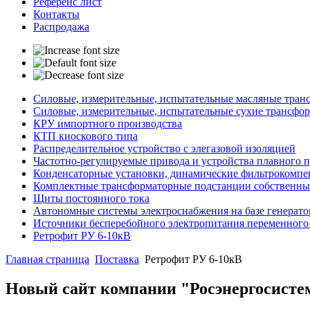
Референс лист
Контакты
Распродажа
Силовые, измерительные, испытательные масляные тран
Силовые, измерительные, испытательные сухие трансфо
КРУ импортного производства
КТП киоскового типа
Распределительное устройство с элегазовой изоляцией
Частотно-регулируемые привода и устройства плавного 
Конденсаторные установки, динамические фильтрокомпе
Комплектные трансформаторные подстанции собственны
Щиты постоянного тока
Автономные системы электроснабжения на базе генерат
Источники бесперебойного электропитания переменного
Ретрофит РУ 6-10кВ
Главная страница
Поставка
Ретрофит РУ 6-10кВ
Новый сайт компании "Росэнергосисте