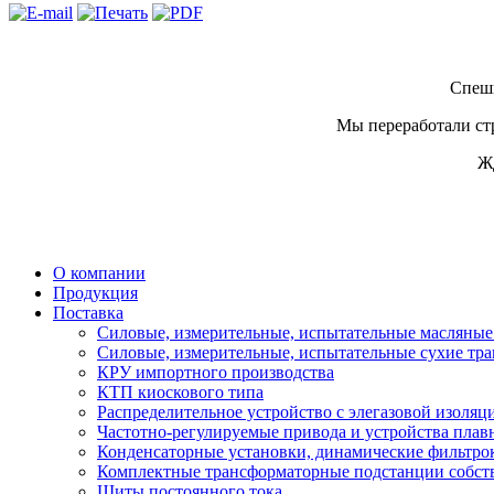
Спеши
Мы переработали стр
Ж
О компании
Продукция
Поставка
Силовые, измерительные, испытательные масляны
Силовые, измерительные, испытательные сухие тр
КРУ импортного производства
КТП киоскового типа
Распределительное устройство с элегазовой изоляц
Частотно-регулируемые привода и устройства плав
Конденсаторные установки, динамические фильтро
Комплектные трансформаторные подстанции собст
Щиты постоянного тока