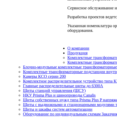
Сервисное обслуживание и 
Разработка проектов ведетс
Указанная номенклатура ор
оборудования.
О компании
Продукция
Комплектные трансформато
Комплектные трансформато
Блочно-модульные комплектные трансформаторные 
Комплектные трансформаторные подстанции внутр
Камеры КСО серии 200
Комплектное распределительное устройство типа 
Главные распределительные щиты до 6300А
Щиты станций управления (ЩСУ)
НКУ Prisma Plus и шинопроводы Canalis
Щиты собственных нужд типа Prisma Plus P напряж
Щиты с выдвижными и стационарными модулями 
Щиты и шкафы систем автоматизации
Оборудование по индивидуальным схемам Заказчи