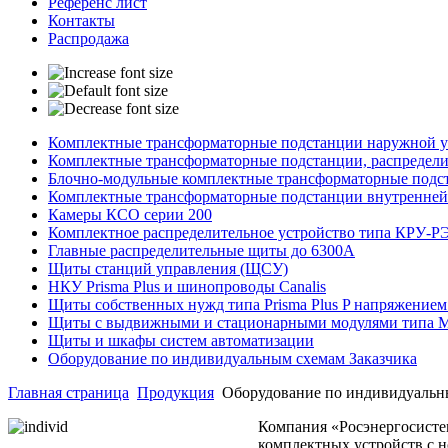
Референс лист
Контакты
Распродажа
Комплектные трансформаторные подстанции наружной ус
Комплектные трансформаторные подстанции, распредели
Блочно-модульные комплектные трансформаторные подст
Комплектные трансформаторные подстанции внутренней
Камеры КСО серии 200
Комплектное распределительное устройство типа КРУ-Р
Главные распределительные щиты до 6300А
Щиты станций управления (ЩСУ)
НКУ Prisma Plus и шинопроводы Canalis
Щиты собственных нужд типа Prisma Plus P напряжением
Щиты с выдвижными и стационарными модулями типа
Щиты и шкафы систем автоматизации
Оборудование по индивидуальным схемам Заказчика
Главная страница
Продукция
Оборудование по индивидуальн
Компания «Росэнергосисте
комплектных устройств с 