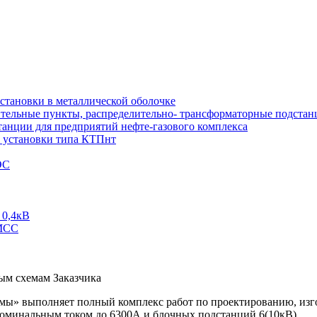
тановки в металлической оболочке
тельные пункты, распределительно- трансформаторные подстан
анции для предприятий нефте-газового комплекса
 установки типа КТПнт
ЭС
 0,4кВ
 МСС
ым схемам Заказчика
мы» выполняет полный комплекс работ по проектированию, изг
номинальным током до 6300А и блочных подстанций 6(10кВ).