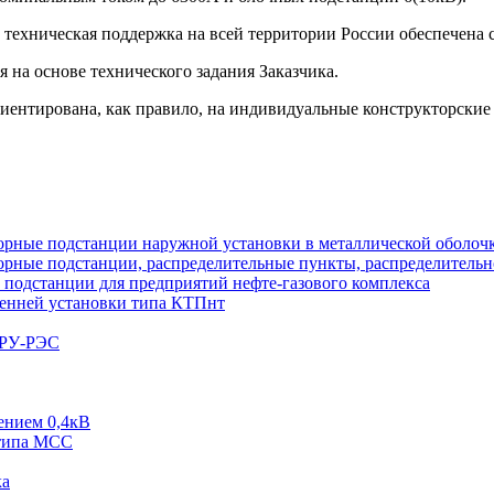
техническая поддержка на всей территории России обеспечена 
я на основе технического задания Заказчика.
иентирована, как правило, на индивидуальные конструкторские
рные подстанции наружной установки в металлической оболоч
рные подстанции, распределительные пункты, распределительн
подстанции для предприятий нефте-газового комплекса
енней установки типа КТПнт
КРУ-РЭС
ением 0,4кВ
типа МСС
ка