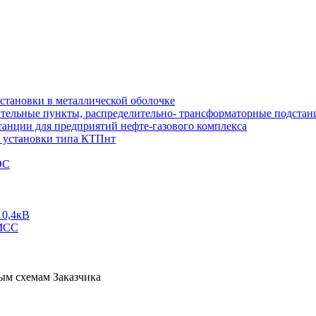
тановки в металлической оболочке
тельные пункты, распределительно- трансформаторные подстан
анции для предприятий нефте-газового комплекса
 установки типа КТПнт
ЭС
 0,4кВ
 МСС
ым схемам Заказчика