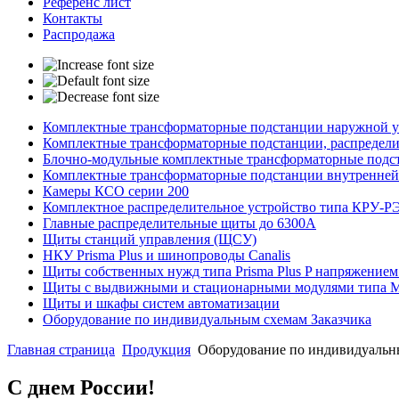
Референс лист
Контакты
Распродажа
Комплектные трансформаторные подстанции наружной ус
Комплектные трансформаторные подстанции, распредели
Блочно-модульные комплектные трансформаторные подст
Комплектные трансформаторные подстанции внутренней
Камеры КСО серии 200
Комплектное распределительное устройство типа КРУ-Р
Главные распределительные щиты до 6300А
Щиты станций управления (ЩСУ)
НКУ Prisma Plus и шинопроводы Canalis
Щиты собственных нужд типа Prisma Plus P напряжением
Щиты с выдвижными и стационарными модулями типа
Щиты и шкафы систем автоматизации
Оборудование по индивидуальным схемам Заказчика
Главная страница
Продукция
Оборудование по индивидуальн
С днем России!