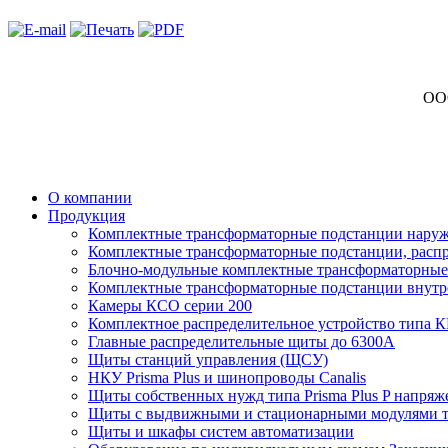
ООО
О компании
Продукция
Комплектные трансформаторные подстанции наружн
Комплектные трансформаторные подстанции, распр
Блочно-модульные комплектные трансформаторные 
Комплектные трансформаторные подстанции внутр
Камеры КСО серии 200
Комплектное распределительное устройство типа 
Главные распределительные щиты до 6300А
Щиты станций управления (ЩСУ)
НКУ Prisma Plus и шинопроводы Canalis
Щиты собственных нужд типа Prisma Plus P напряж
Щиты с выдвижными и стационарными модулями 
Щиты и шкафы систем автоматизации