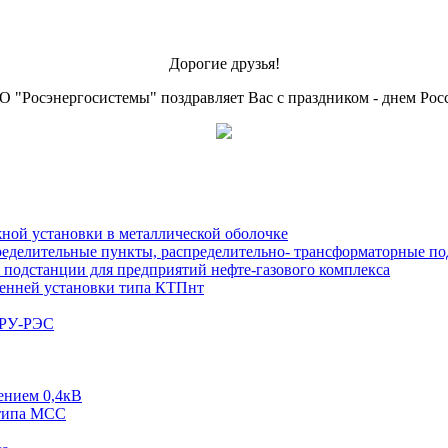
Дорогие друзья!
 "Росэнергосистемы" поздравляет Вас с праздником - днем Рос
ой установки в металлической оболочке
еделительные пункты, распределительно- трансформаторные по
подстанции для предприятий нефте-газового комплекса
енней установки типа КТПнт
КРУ-РЭС
ением 0,4кВ
типа МСС