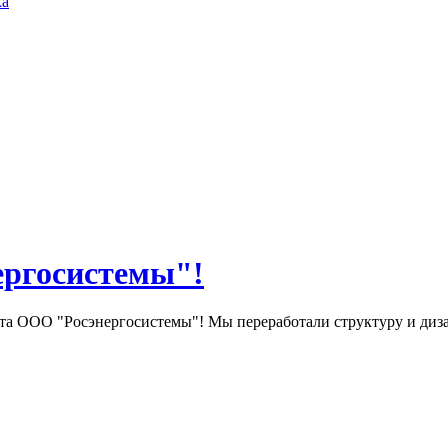
ка
ергосистемы"!
та ООО "Росэнергосистемы"! Мы переработали структуру и диза