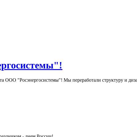
ергосистемы"!
та ООО "Росэнергосистемы"! Мы переработали структуру и диза
здником - днем России! ...