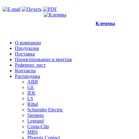
Клеммы
О компании
Продукция
Поставка
Проектирование и монтаж
Референс лист
Контакты
Распродажа
ABB
GE
IEK
LS
Rittal
Schneider Electric
Siemens
Legrand
Conta-Clip
MBS
Phoenix Contact