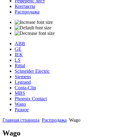
Референс лист
Контакты
Распродажа
ABB
GE
IEK
LS
Rittal
Schneider Electric
Siemens
Legrand
Conta-Clip
MBS
Phoenix Contact
Wago
Разное
Главная страница
Распродажа
Wago
Wago