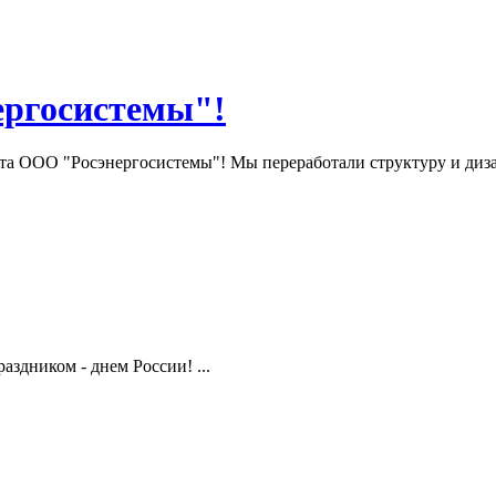
ергосистемы"!
та ООО "Росэнергосистемы"! Мы переработали структуру и диза
здником - днем России! ...